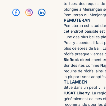
tortues, des requins de 
plongée à Menjangan so
Pemuteran ou Menjanga
PEMUTERAN
Pemuteran est situé dans
cet endroit paisible es
l'une des plus belles p
Pour y accéder, il faut
plus célèbres de Bali. 
récifs presque vierges 
BioRock
directement en
Sur des ites comme
Na
requins de récifs, ains
la plupart sont adaptés
TULAMBEN
Situé dans un petit vill
l'USAT Liberty
. La régi
généralement calmes et 
recommandé pour les dé