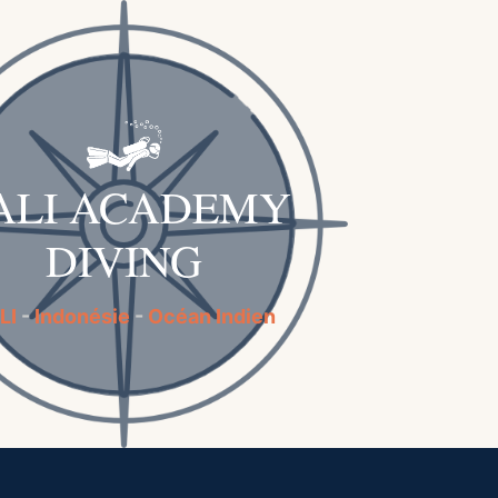
ALI ACADEMY
DIVING
LI
-
Indonésie
-
Océan Indien