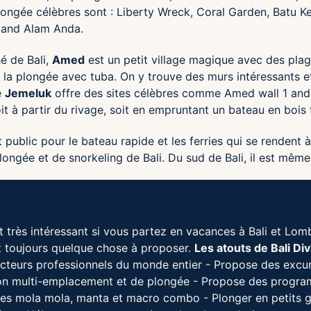
longée célèbres sont : Liberty Wreck, Coral Garden, Batu Kel
l and Alam Anda.
é de Bali,
Amed
est un petit village magique avec des plag
la plongée avec tuba. On y trouve des murs intéressants et 
e
Jemeluk
offre des sites célèbres comme Amed wall 1 and 2
it à partir du rivage, soit en empruntant un bateau en bois
ublic pour le bateau rapide et les ferries qui se rendent à
plongée et de snorkeling de Bali. Du sud de Bali, il est mê
 très intéressant si vous partez en vacances à Bali et Lomb
t toujours quelque chose à proposer.
Les atouts de Bali D
ucteurs professionnels du monde entier - Propose des excurs
 multi-emplacement et de plongée - Propose des programme
 mola mola, manta et macro combo - Plonger en petits gr