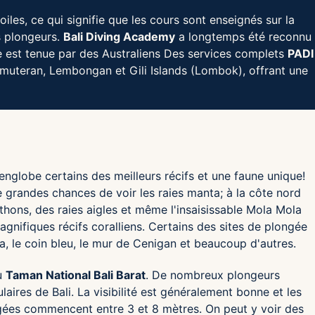
oiles, ce qui signifie que les cours sont enseignés sur la
s plongeurs.
Bali Diving Academy
a longtemps été reconnu
e est tenue par des Australiens Des services complets
PADI
Pemuteran, Lembongan et Gili Islands (Lombok), offrant une
englobe certains des meilleurs récifs et une faune unique!
 grandes chances de voir les raies manta; à la côte nord
 thons, des raies aigles et même l'insaisissable Mola Mola
nifiques récifs coralliens. Certains des sites de plongée
nta, le coin bleu, le mur de Cenigan et beaucoup d'autres.
du
Taman National Bali Barat
. De nombreux plongeurs
laires de Bali. La visibilité est généralement bonne et les
ngées commencent entre 3 et 8 mètres. On peut y voir des