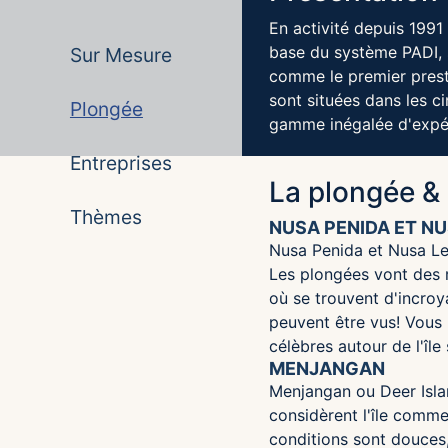
En activité depuis 1991
base du système PADI, 
Sur Mesure
comme le premier prest
sont situées dans les c
Plongée
gamme inégalée d'expé
Entreprises
La plongée & 
Thèmes
NUSA PENIDA ET N
Nusa Penida et Nusa Lem
Les plongées vont des r
où se trouvent d'incroy
peuvent être vus! Vous 
célèbres autour de l'île
MENJANGAN
Menjangan ou Deer Islan
considèrent l'île comme 
conditions sont douces,