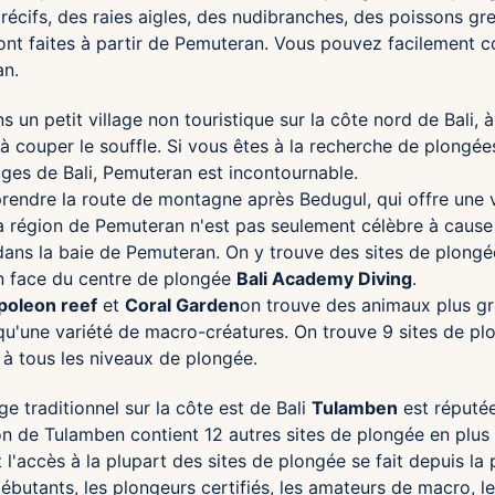
récifs, des raies aigles, des nudibranches, des poissons gre
nt faites à partir de Pemuteran. Vous pouvez facilement c
n.
 un petit village non touristique sur la côte nord de Bali, 
t à couper le souffle. Si vous êtes à la recherche de plongé
lages de Bali, Pemuteran est incontournable.
 prendre la route de montagne après Bedugul, qui offre une v
La région de Pemuteran n'est pas seulement célèbre à cause 
dans la baie de Pemuteran. On y trouve des sites de plongée
 face du centre de plongée
Bali Academy Diving
.
poleon reef
et
Coral Garden
on trouve des animaux plus gro
i qu'une variété de macro-créatures. On trouve 9 sites de pl
 à tous les niveaux de plongée.
age traditionnel sur la côte est de Bali
Tulamben
est réputée
on de Tulamben contient 12 autres sites de plongée en plus
l'accès à la plupart des sites de plongée se fait depuis la 
butants, les plongeurs certifiés, les amateurs de macro, l