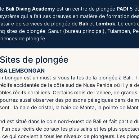
 le
Bali Diving Academy
est un centre de plongée
PADI
5 ét
système qui a fait ses preuves en matière de formation de
ataire de services de plongée de
Bali
et
Lombok
. Le centr
inq sites de plongée: Sanur (bureau principal), Tulamben, 
riences de plongée.
Sites de plongée
USA LEMBONGAN
bongan est un must si vous faites de la plongée à Bali. Il 
écifs accidentés de la côte sud de Nusa Penida où il y a de
ables récifs coralliens. Certains mois de l'année, de grands
pourrez aussi observer des poissons pélagiques dans de mag
 sont : la baie de cristal, la baie de Manta, la pointe de Ma
d est situé dans le coin nord-ouest de Bali et fait partie 
l'un des récifs de coraux les plus sains et les plus spectacu
 ce qui convient à tous les niveaux de plongeurs. Les plo