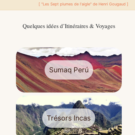
[ "Les Sept plumes de l'aigle" de Henri Gougaud ]
Quelques
idées
d’Itinéraires
&
Voyages
Sumaq Perú
Trésors Incas