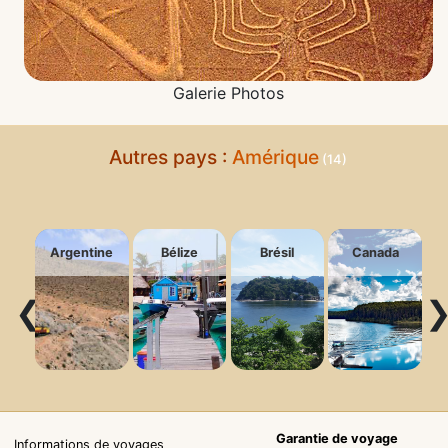
Galerie Photos
Autres pays :
Amérique
(14)
Argentine
Bélize
Brésil
Canada
❮
Garantie de voyage
Informations de voyages