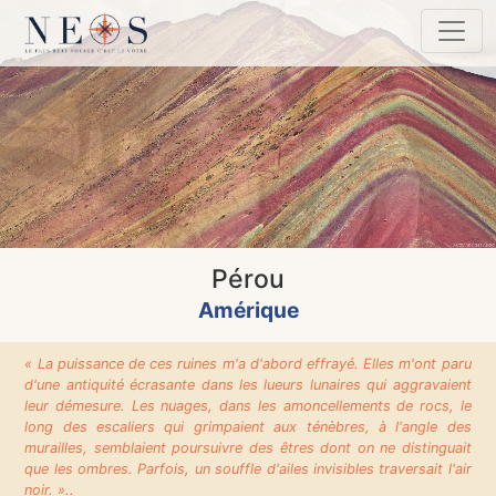
Pérou
Amérique
« La puissance de ces ruines m'a d'abord effrayé. Elles m'ont paru
d'une antiquité écrasante dans les lueurs lunaires qui aggravaient
leur démesure. Les nuages, dans les amoncellements de rocs, le
long des escaliers qui grimpaient aux ténèbres, à l'angle des
murailles, semblaient poursuivre des êtres dont on ne distinguait
que les ombres. Parfois, un souffle d'ailes invisibles traversait l'air
noir. »..