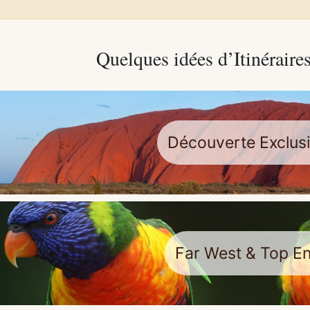
Quelques
idées
d’Itinéraire
Découverte Exclus
Far West & Top E