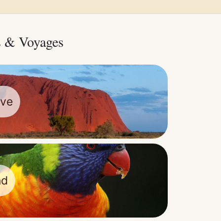
s
&
Voyages
ive
nd