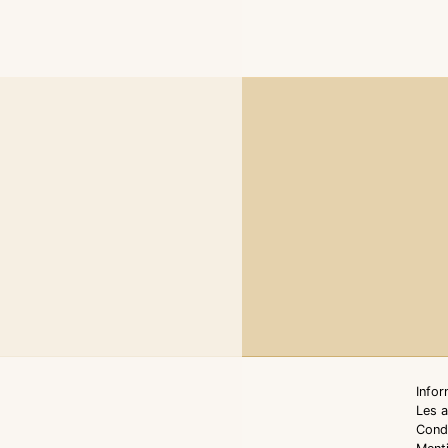
Info
Les 
Condi