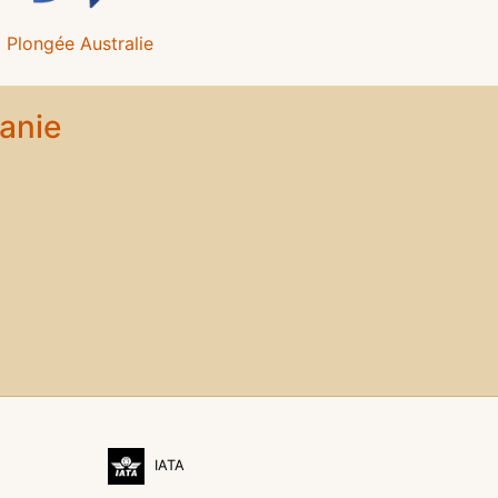
Plongée Australie
anie
IATA