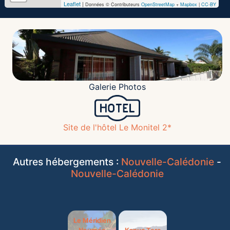
Leaflet
|
Données © Contributeurs
OpenStreetMap
+
Mapbox
|
CC-BY
Galerie Photos
Site de l'hôtel Le Monitel 2*
Autres hébergements :
Nouvelle-Calédonie
-
Nouvelle-Calédonie
Le Méridien